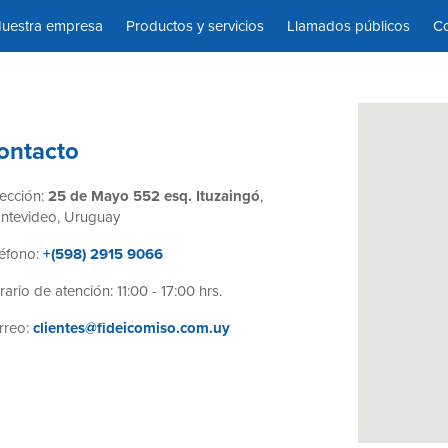
uestra empresa
Productos y servicios
Llamados públicos
Co
ontacto
rección:
25 de Mayo 552 esq. Ituzaingó
,
ntevideo, Uruguay
éfono:
+(598) 2915 9066
ario de atención: 11:00 - 17:00 hrs.
rreo:
clientes@fideicomiso.com.uy