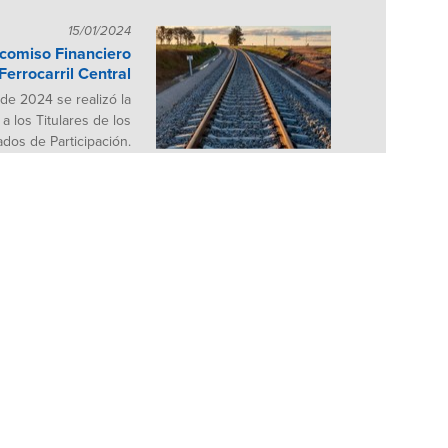
15/01/2024
icomiso Financiero
errocarril Central
 de 2024 se realizó la
 a los Titulares de los
cados de Participación.
10/01/2024
 Fideicomiso CAF I
de 2024 se realizó la
 a los Titulares de los
cados de Participación.
10/10/2023
 Fideicomiso CAF I
 de 2023 se realizó la
 a los Titulares de los