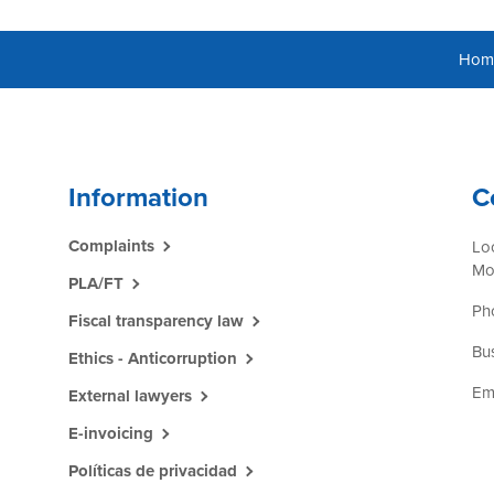
Hom
Information
C
Complaints
Lo
Mo
PLA/FT
Ph
Fiscal transparency law
Bus
Ethics - Anticorruption
Em
External lawyers
E-invoicing
Políticas de privacidad