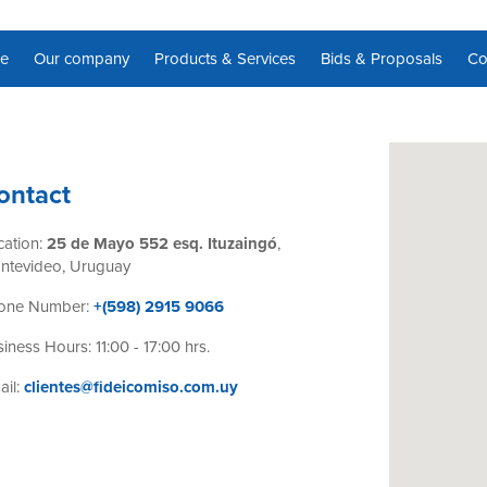
e
Our company
Products & Services
Bids & Proposals
Co
ontact
cation:
25 de Mayo 552 esq. Ituzaingó
,
ntevideo, Uruguay
one Number:
+(598) 2915 9066
iness Hours: 11:00 - 17:00 hrs.
ail:
clientes@fideicomiso.com.uy