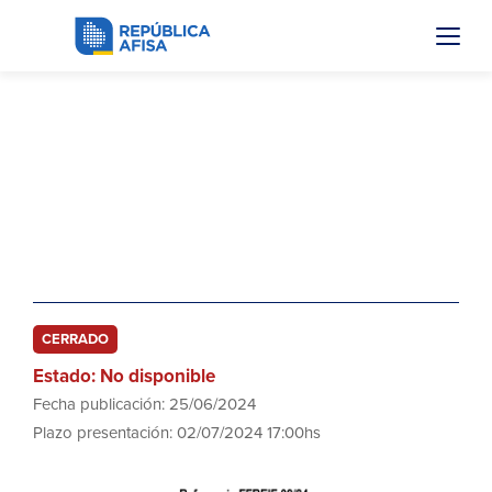
FFREIF 02/24
Experto local en impacto y género
para FFREIF, en el marco del Fondo
de Innovación en Energías
Renovables
CERRADO
Estado: No disponible
Fecha publicación: 25/06/2024
Plazo presentación: 02/07/2024 17:00hs