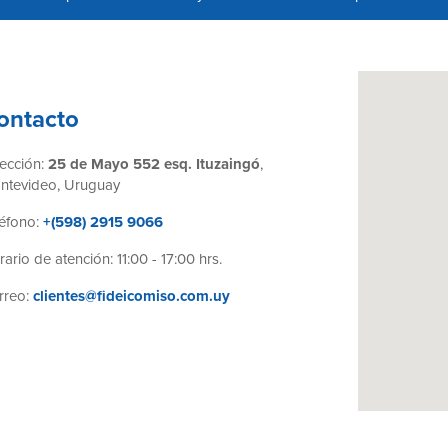
ontacto
rección:
25 de Mayo 552 esq. Ituzaingó
,
ntevideo, Uruguay
éfono:
+(598) 2915 9066
ario de atención: 11:00 - 17:00 hrs.
rreo:
clientes@fideicomiso.com.uy